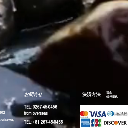
現金
お問合せ
​決済方法
​銀行振込
TEL: 0267-45-0456
02
from overseas
aruizawa,
TEL: +81 267-45-0456