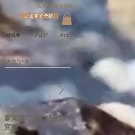
TEL 0267-45-0456
いますぐ予約
会社概要
ブログ
More
特集記事
薪高騰による料金の
質問・お問合せ・注
変更
意事項について