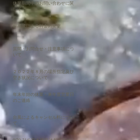
休業期間中のお問い合わせに関
して
薪高騰による料金の変更
質問・お問合せ・注意事項につ
いて
２０２２年８月の場所指定及び
空き状況について
年末年始の休業・来年度営業日
のご連絡
台風によるキャンセル料につい
て
9/20-21の空き状況はありません