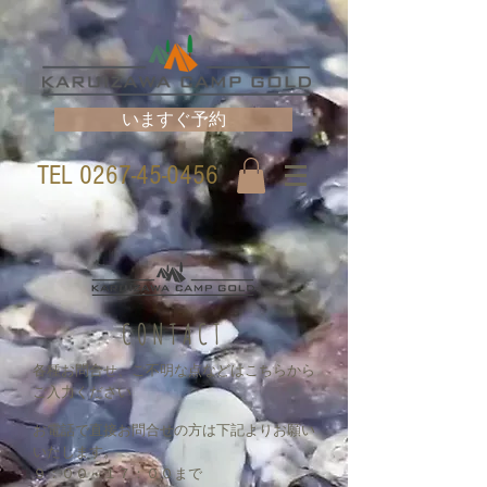
いますぐ予約
TEL
0267-45-0456
CONTACT
各種お問合せ、ご不明な点などはこちらから
ご入力ください
お電話で直接お問合せの方は下記よりお願い
いたします。
９：００～１７：００まで