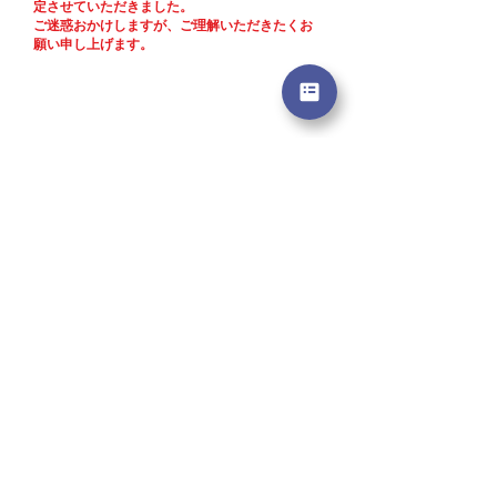
定させていただきました。
ご迷惑おかけしますが、ご理解いただきたくお
願い申し上げます。
所在地
〒389-0113
​長野県北佐久郡軽井沢町発地2802
2802 Hocchi, Kitasaku-gun,
Karuizawa, Nagano, Japan
3890113
TEL:
0267-45-0456
お問合せ
from overseas
TEL:
+81 267-45-0456
​決済方法
現金
​銀行振込