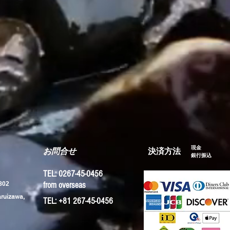
現金
お問合せ
​決済方法
​銀行振込
TEL: 0267-45-0456
02
from overseas
aruizawa,
TEL: +81 267-45-0456