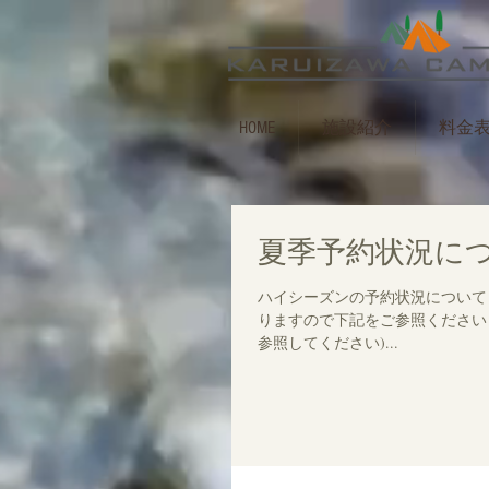
HOME
施設紹介
料金
夏季予約状況に
ハイシーズンの予約状況について
りますので下記をご参照ください https:
参照してください)...