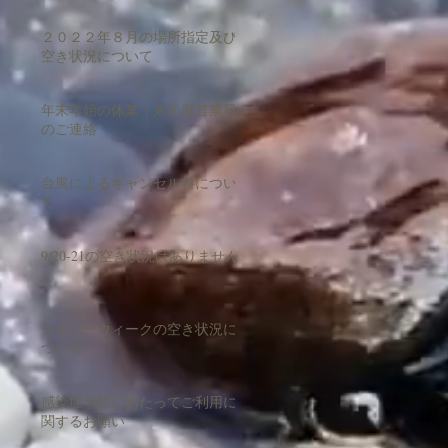
２０２２年８月の場所指定及び
空き状況について
年末年始の休業・来年度営業日
のご連絡
台風によるキャンセル料につい
て
9/20-21の空き状況はありません
シルバーウィークの空き状況に
ついて
感染症予防にあたってご利用に
関するお願い