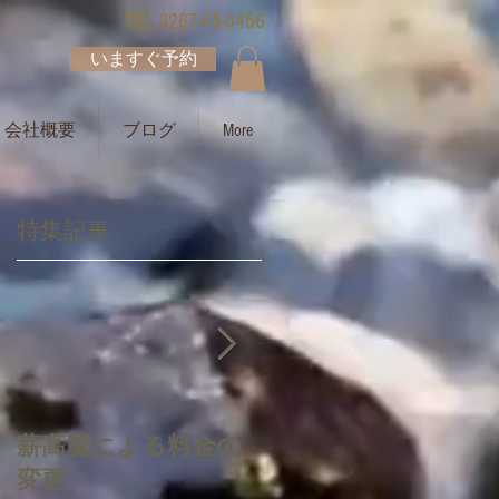
TEL 0267-45-0456
いますぐ予約
会社概要
ブログ
More
特集記事
お
薪高騰による料金の
質問・お問合せ・注
変更
意事項について