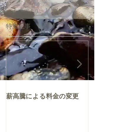
特集記事
薪高騰による料金の変更
質問・お問合
について