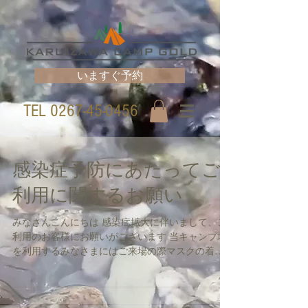
いますぐ予約
TEL
0267-45-0456
感染症予防にあたってご
利用に関するお願い
みなさんこんにちは 感染症拡大に伴いまして、ご
利用のお客様にお願いがございます 当キャンプ場
を利用するみなさまにはご来場の際マスクの着用
を必ずお願い致します。 各自のサイト内から離れ
る場合、 （トイレ、シャワー、受付、売店）など
をご利用の時も必ずマスクを着用してください。...