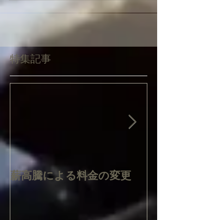
特集記事
薪高騰による料金の変更
質問・お問合
について