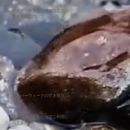
２０２２年８月の場所指定及び
空き状況について
年末年始の休業・来年度営業日
のご連絡
台風によるキャンセル料につい
て
9/20-21の空き状況はありません
シルバーウィークの空き状況に
ついて
感染症予防にあたってご利用に
関するお願い