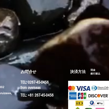
現金
お問合せ
​決済方法
​銀行振込
TEL: 0267-45-0456
02
from overseas
aruizawa,
TEL: +81 267-45-0456