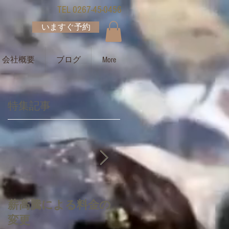
TEL 0267-45-0456
いますぐ予約
会社概要
ブログ
More
特集記事
薪高騰による料金の
質問・お問合せ・注
変更
意事項について