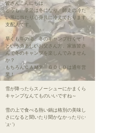
皆さんこんにちは
どうも、季節は冬になり、師走の冷た
い風に当たり心身共に冷えております
支配人です。
早くも年の瀬、冬のキャンプ行くぞ！
という勇ましいお父さん方、家族皆さ
んで冬のキャンプを楽しんでみません
か？
もちろんＣＡＭＰ　ＧＯＬＤは通年営
業！
雪が降ったらスノーシューにかまくら
キャンプなんてものいいですね～
雪の上で食べる熱い鍋は格別の美味し
さになると聞いたり聞かなかったり(;･
`д･´)