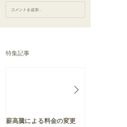
コメントを追加…
特集記事
薪高騰による料金の変更
質問・お問合