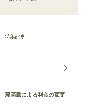
特集記事
薪高騰による料金の変更
質問・お問合
について